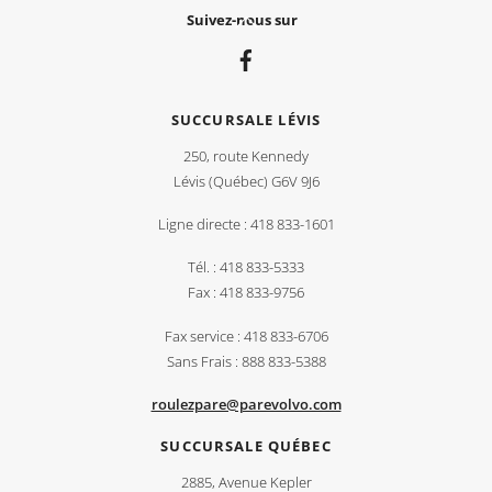
Back
Suivez-nous sur
To
Top
SUCCURSALE LÉVIS
250, route Kennedy
Lévis (Québec) G6V 9J6
Ligne directe : 418 833-1601
Tél. : 418 833-5333
Fax : 418 833-9756
Fax service : 418 833-6706
Sans Frais : 888 833-5388
roulezpare@parevolvo.com
SUCCURSALE QUÉBEC
2885, Avenue Kepler