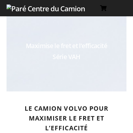
Cart
Skip
Men
to
content
Maximise le fret et l’efficacité
Série VAH
LE CAMION VOLVO POUR
MAXIMISER LE FRET ET
L’EFFICACITÉ