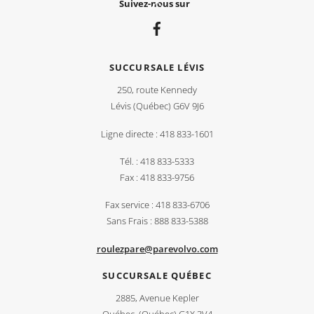
Back
Suivez-nous sur
To
Top
SUCCURSALE LÉVIS
250, route Kennedy
Lévis (Québec) G6V 9J6
Ligne directe : 418 833-1601
Tél. : 418 833-5333
Fax : 418 833-9756
Fax service : 418 833-6706
Sans Frais : 888 833-5388
roulezpare@parevolvo.com
SUCCURSALE QUÉBEC
2885, Avenue Kepler