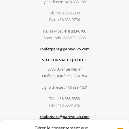
Ligne directe : 418 833-1601
Tél. : 418 833-5333
Fax : 418 833-9756
Fax service : 418 833-6706
Sans Frais : 888 833-5388
roulezpare@parevolvo.com
SUCCURSALE QUÉBEC
2885, Avenue Kepler
Québec, (Québec) G1X 3V4
Ligne directe : 418 833-1601
Tél. : 418 688-5333
Fax : 418 688-1346
roulezpare@parevolvo.com
Gérer le consentement aux
PARÉ CENTRE DU CAMION