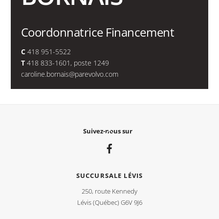
Coordonnatrice Financement
C
418 951-5522
T
418 833-1601, poste 1249
caroline.bornais@parevolvo.com
Back
Suivez-nous sur
To
Top
SUCCURSALE LÉVIS
250, route Kennedy
Lévis (Québec) G6V 9J6