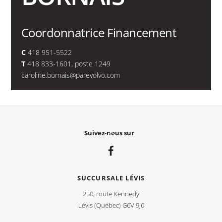
Coordonnatrice Financement
C
418 951-5522
T
418 833-1601, poste 1249
caroline.bornais@parevolvo.com
Back
Suivez-nous sur
To
Top
SUCCURSALE LÉVIS
250, route Kennedy
Lévis (Québec) G6V 9J6