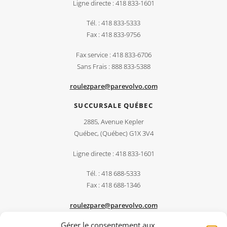
Ligne directe : 418 833-1601
Tél. : 418 833-5333
Fax : 418 833-9756
Fax service : 418 833-6706
Sans Frais : 888 833-5388
roulezpare@parevolvo.com
SUCCURSALE QUÉBEC
2885, Avenue Kepler
Québec, (Québec) G1X 3V4
Ligne directe : 418 833-1601
Tél. : 418 688-5333
Fax : 418 688-1346
roulezpare@parevolvo.com
Gérer le consentement aux
PARÉ CENTRE DU CAMION